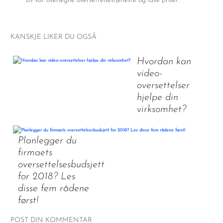
av vår overlegne oversettelsestjeneste og lave priser.
KANSKJE LIKER DU OGSÅ
Hvordan kan
video-
oversettelser
hjelpe din
virksomhet?
Planlegger du
firmaets
oversettelsesbudsjett
for 2018? Les
disse fem rådene
først!
POST DIN KOMMENTAR