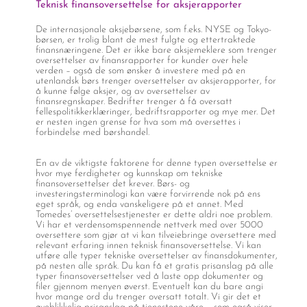
Teknisk finansoversettelse for aksjerapporter
De internasjonale aksjebørsene, som f.eks. NYSE og Tokyo-
børsen, er trolig blant de mest fulgte og ettertraktede
finansnæringene. Det er ikke bare aksjemeklere som trenger
oversettelser av finansrapporter for kunder over hele
verden – også de som ønsker å investere med på en
utenlandsk børs trenger oversettelser av aksjerapporter, for
å kunne følge aksjer, og av oversettelser av
finansregnskaper. Bedrifter trenger å få oversatt
fellespolitikkerklæringer, bedriftsrapporter og mye mer. Det
er nesten ingen grense for hva som må oversettes i
forbindelse med børshandel.
En av de viktigste faktorene for denne typen oversettelse er
hvor mye ferdigheter og kunnskap om tekniske
finansoversettelser det krever. Børs- og
investeringsterminologi kan være forvirrende nok på ens
eget språk, og enda vanskeligere på et annet. Med
Tomedes’ oversettelsestjenester er dette aldri noe problem.
Vi har et verdensomspennende nettverk med over 5000
oversettere som gjør at vi kan tilveiebringe oversettere med
relevant erfaring innen teknisk finansoversettelse.
Vi kan
utføre alle typer
tekniske oversettelser av finansdokumenter,
på nesten alle språk. Du kan få et gratis prisanslag på alle
typer
finansoversettelser
ved å laste opp dokumenter og
filer gjennom menyen øverst. Eventuelt kan du bare angi
hvor mange ord du trenger oversatt totalt. Vi gir det et