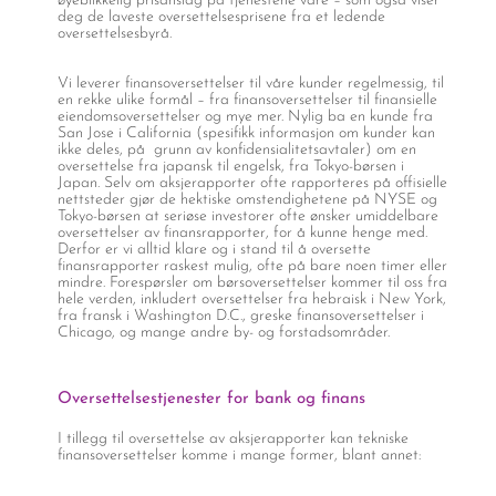
øyeblikkelig prisanslag på tjenestene våre – som også viser
deg de laveste oversettelsesprisene fra et ledende
oversettelsesbyrå.
Vi leverer finansoversettelser til våre kunder regelmessig, til
en rekke ulike formål – fra finansoversettelser til finansielle
eiendomsoversettelser og mye mer. Nylig ba en kunde fra
San Jose i California (spesifikk informasjon om kunder kan
ikke deles, på grunn av konfidensialitetsavtaler) om en
oversettelse fra japansk til engelsk, fra Tokyo-børsen i
Japan. Selv om aksjerapporter ofte rapporteres på offisielle
nettsteder gjør de hektiske omstendighetene på NYSE og
Tokyo-børsen at seriøse investorer ofte ønsker umiddelbare
oversettelser av finansrapporter, for å kunne henge med.
Derfor er vi alltid klare og i stand til å oversette
finansrapporter raskest mulig, ofte på bare noen timer eller
mindre. Forespørsler om børsoversettelser kommer til oss fra
hele verden, inkludert oversettelser fra hebraisk i New York,
fra fransk i Washington D.C., greske finansoversettelser i
Chicago, og mange andre by- og forstadsområder.
Oversettelsestjenester for bank og finans
I tillegg til oversettelse av aksjerapporter kan tekniske
finansoversettelser komme i mange former, blant annet: