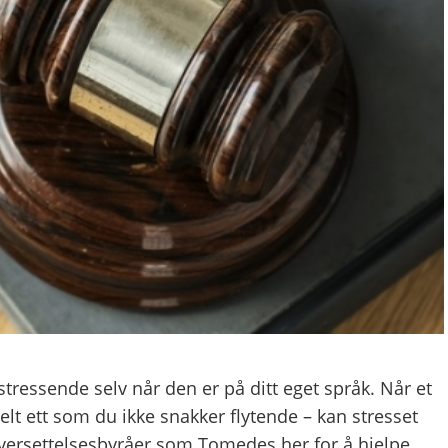
stressende selv når den er på ditt eget språk. Når et
elt ett som du ikke snakker flytende – kan stresset
 oversettelsesbyråer som Tomedes her for å hjelpe