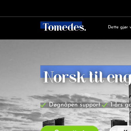
Dette gjør v
Norsk til en
Døgnåpen support
1-års g