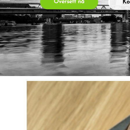
Oversett nå
Ko