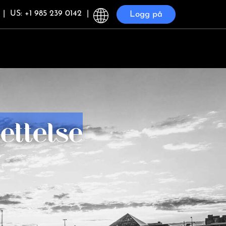
m
|
US: +1 985 239 0142
|
Logg på
settelse